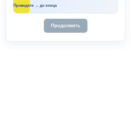
→
Проведите → до конца
Продолжить