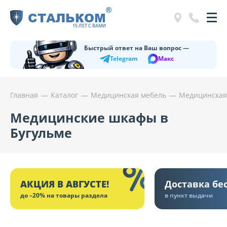
®
СТАЛЬКОМ
15 ЛЕТ С ВАМИ
Быстрый ответ на Ваш вопрос —
Telegram
Макс
Главная
Каталог
Медицинская мебель
Медицинская 
Медицинские шкафы в
Бугульме
АКЦИЯ В АВГУСТЕ!
Доставка бе
до –20% на товары раздела
в пункт выдачи