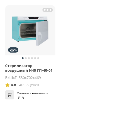
∞
%
Стерилизатор
воздушный Н40 ГП-40-01
ВхШхГ: 530x702x469
4.8
405 оценок
Уточнить наличие и
цену