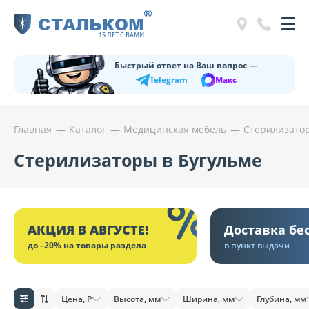
®
СТАЛЬКОМ
15 ЛЕТ С ВАМИ
Быстрый ответ на Ваш вопрос —
Telegram
Макс
Главная
Каталог
Медицинская мебель
Стерилизато
Стерилизаторы в Бугульме
АКЦИЯ В АВГУСТЕ!
Доставка бе
до –20% на товары раздела
в пункт выдачи
Цена, Р
Высота, мм
Ширина, мм
Глубина, мм