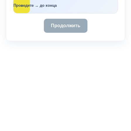
→
Проведите → до конца
Продолжить