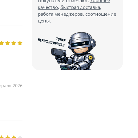
Покупатели отмечают:
хорошее
качество
,
быстрая доставка
,
работа менеджеров
,
соотношение
цены
.
враля 2026