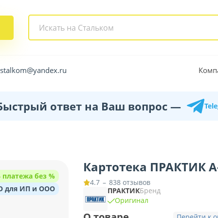
Комп
.stalkom@yandex.ru
Быстрый ответ на Ваш вопрос —
Tel
Картотека ПРАКТИК А
 4 платежа без %
–
838 отзывов
4.7
O для ИП и ООО
ПРАКТИК
Бренд
Оригинал
О товаре
Перейти к 