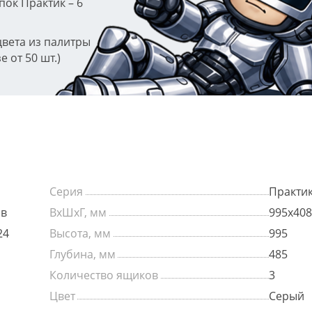
пок Практик – 6
цвета из палитры
 от 50 шт.)
Серия
Практи
ов
ВхШхГ, мм
995х408
24
Высота, мм
995
Глубина, мм
485
Количество ящиков
3
Цвет
Серый