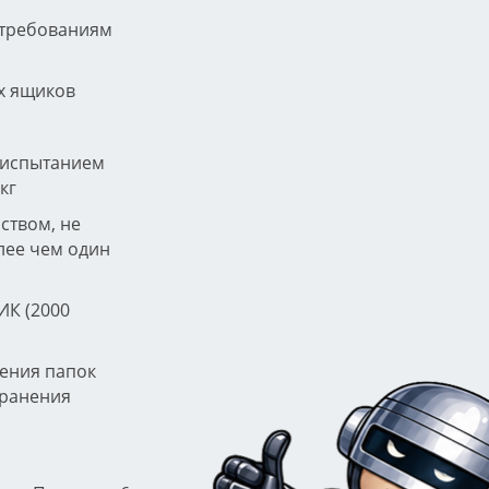
 требованиям
х ящиков
 испытанием
кг
ством, не
ее чем один
ИК (2000
нения папок
хранения