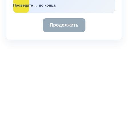
→
Проведите → до конца
Продолжить