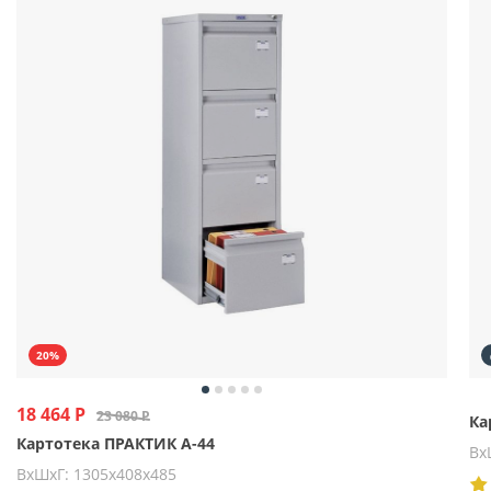
20%
18 464 Р
23 080 Р
Ка
Картотека ПРАКТИК А-44
Вх
ВхШхГ: 1305х408х485