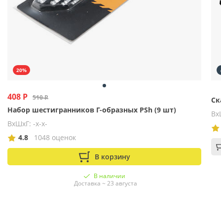
20%
408 Р
510 Р
Ск
Набор шестигранников Г-образных PSh (9 шт)
Вх
ВхШхГ: -x-x-
4.8
1048 оценок
В корзину
В наличии
Доставка ~ 23 августа