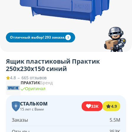
Отличный выбор! 293 заказа.
?
Ящик пластиковый Практик
250х230х150 синий
–
665 отзывов
4.8
ПРАКТИК
Бренд
Оригинал
СТАЛЬКОМ
33K
4.9
15 лет с Вами
Заказы
5.5M
Отзывы
353K