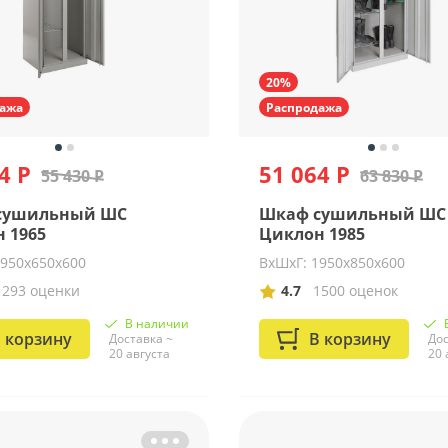
20%
ажа
Распродажа
4 Р
51 064 Р
55 430 Р
63 830 Р
сушильный ШС
Шкаф сушильный ШС
 1965
Циклон 1985
1950х650х600
ВхШхГ: 1950х850х600
1293 оценки
4.7
1500 оценок
В наличии
 корзину
В корзину
Доставка ~
Дос
20 августа
20 