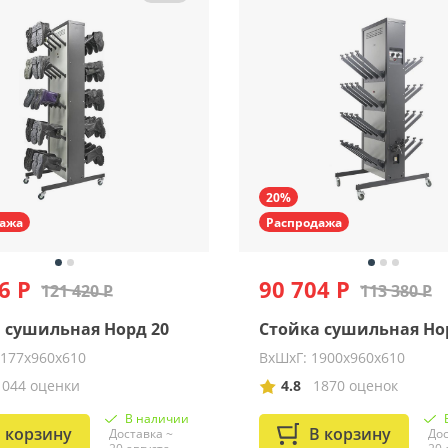
20%
ажа
Распродажа
6 Р
90 704 Р
121 420 Р
113 380 Р
 сушильная Норд 20
Стойка сушильная Но
2177х960х610
ВхШхГ: 1900х960х610
1044 оценки
4.8
1870 оценок
В наличии
 корзину
В корзину
Доставка ~
Дос