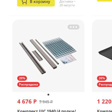
В корзину
Доставка ~
20 августа
20%
20%
Распродажа
Распрод
4 676 Р
1 220
5 845 Р
Комплект ШС 1940 (4 полки/
Компл