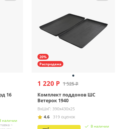
20%
Распродажа
1 220 Р
1 525 Р
рд 16
Комплект поддонов ШС
Ветерок 1940
ВхШхГ: 390х430х25
4.6
319 оценок
В наличии
тавка ~
В наличии