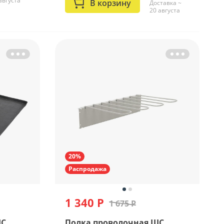
августа
В корзину
Доставка ~
20 августа
20%
Распродажа
1 340 Р
1 675 Р
ШС
Полка проволочная ШС