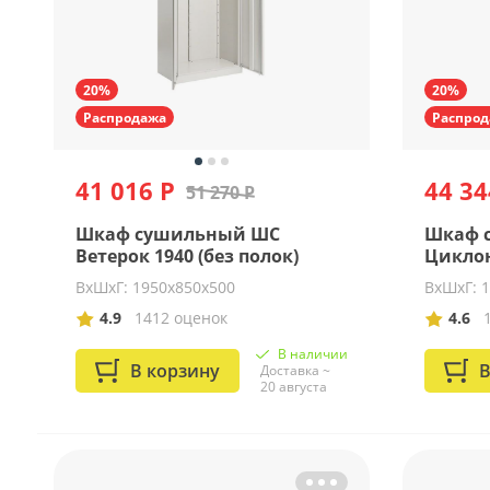
20%
20%
Распродажа
Распрод
41 016 Р
44 34
51 270 Р
Шкаф сушильный ШС
Шкаф 
Ветерок 1940 (без полок)
Циклон
ВхШхГ: 1950х850х500
ВхШхГ: 
4.9
1412 оценок
4.6
В наличии
В корзину
В
Доставка ~
20 августа