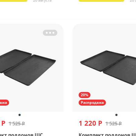
20 августа
20 
20%
ажа
Распродажа
 Р
1 220 Р
1 525 Р
1 525 Р
ект поддонов ШС
Комплект поддонов 