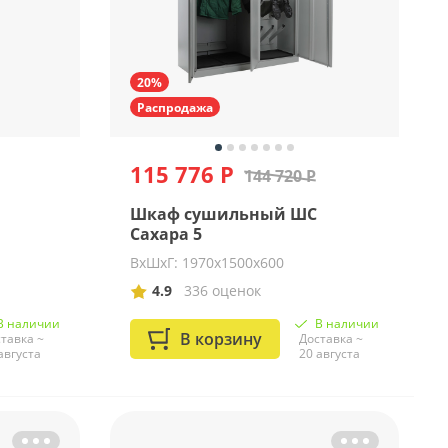
20%
Распродажа
115 776 Р
144 720 Р
Шкаф сушильный ШС
Сахара 5
ВхШхГ: 1970х1500х600
4.9
336 оценок
В наличии
В наличии
В корзину
тавка ~
Доставка ~
августа
20 августа