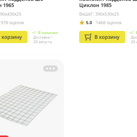
 1965
Циклон 1985
390х430х25
ВхШхГ: 390х530х25
1978 оценок
5.0
1468 оценок
В наличии
 корзину
В корзину
Доставка ~
Дос
20 августа
20 