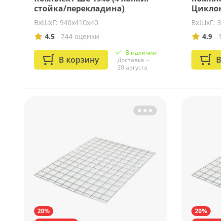
стойка/перекладина)
Циклон
ВхШхГ: 940х410х40
ВхШхГ: 
4.5
744 оценки
4.9
В наличии
В корзину
В
Доставка ~
20 августа
20%
20%