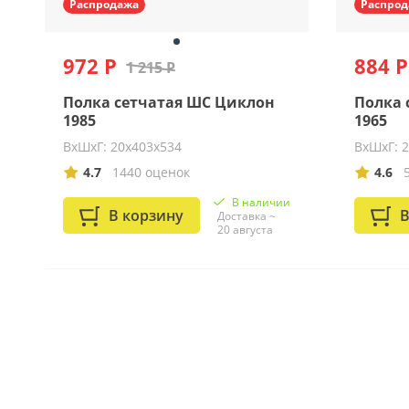
Распродажа
Распрод
972 Р
884 Р
1 215 Р
Полка сетчатая ШС Циклон
Полка 
1985
1965
ВхШхГ: 20х403х534
ВхШхГ: 
4.7
1440 оценок
4.6
В наличии
В корзину
В
Доставка ~
20 августа