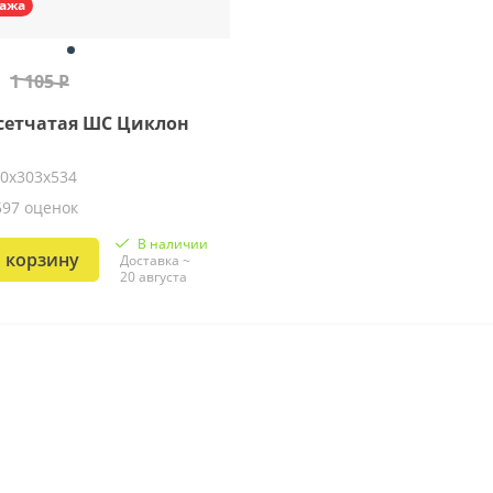
ажа
1 105 Р
сетчатая ШС Циклон
20х303х534
597 оценок
В наличии
 корзину
Доставка ~
20 августа