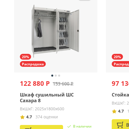
20%
20%
Распродажа
Распрод
122 880 Р
97 13
153 600 Р
Шкаф сушильный ШС
Стойка
Сахара 8
ВхШхГ: 
ВхШхГ: 2025х1800х600
4.7
4.7
374 оценки
В
В наличии