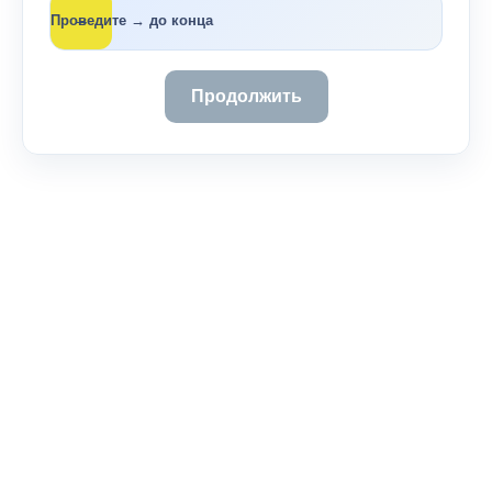
→
Проведите → до конца
Продолжить