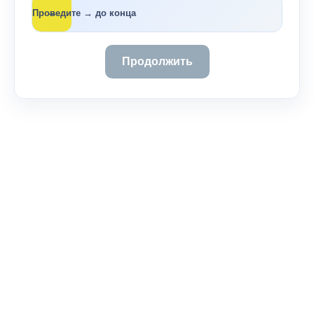
→
Проведите → до конца
Продолжить