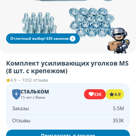
Отличный выбор! 430 заказов.
?
Комплект усиливающих уголков MS
(8 шт. с крепежом)
–
1032 отзыва
4.9
СТАЛЬКОМ
33K
4.9
15 лет с Вами
Заказы
5.5M
Отзывы
353K
Пригласить в тендер