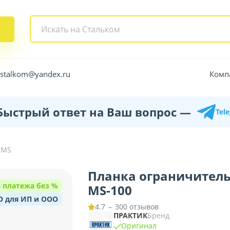
Комп
.stalkom@yandex.ru
Быстрый ответ на Ваш вопрос —
Tel
 MS
Планка ограничител
4 платежа без %
MS-100
O для ИП и ООО
–
300 отзывов
4.7
ПРАКТИК
Бренд
Оригинал