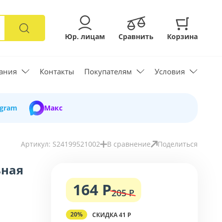
Юр. лицам
Сравнить
Корзина
ания
Контакты
Покупателям
Условия
egram
Макс
Артикул: S24199521002
В сравнение
Поделиться
ьная
164 Р
205 Р
20%
СКИДКА 41 Р