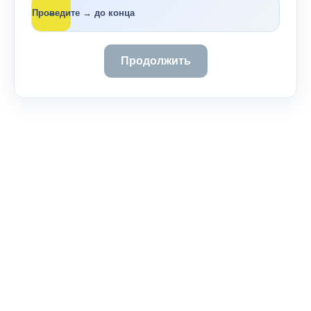
→
Проведите → до конца
Продолжить