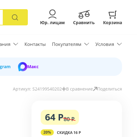
Юр. лицам
Сравнить
Корзина
ания
Контакты
Покупателям
Условия
egram
Макс
Артикул: S24199540202
В сравнение
Поделиться
64 Р
80 Р
20%
СКИДКА 16 Р