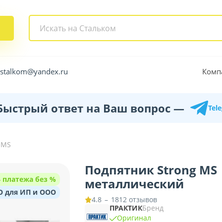
Комп
.stalkom@yandex.ru
Быстрый ответ на Ваш вопрос —
Tel
 MS
Подпятник Strong MS
4 платежа без %
металлический
O для ИП и ООО
–
1812 отзывов
4.8
ПРАКТИК
Бренд
Оригинал