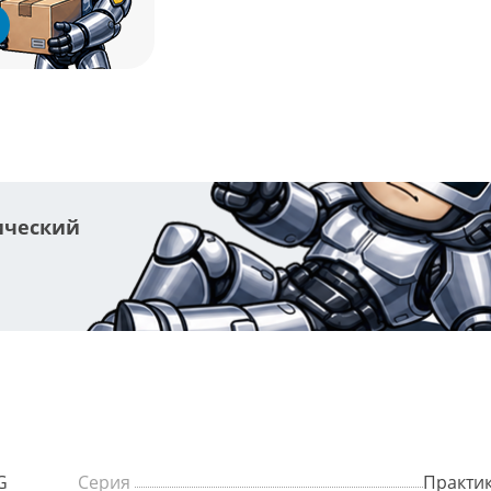
ический
G
Серия
Практи