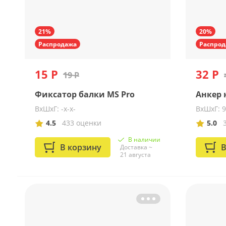
21%
20%
Распродажа
Распрод
15 Р
32 Р
19 Р
Фиксатор балки MS Pro
Анкер 
ВхШхГ: -x-x-
ВхШхГ: 
4.5
433 оценки
5.0
В наличии
В корзину
В
Доставка ~
21 августа