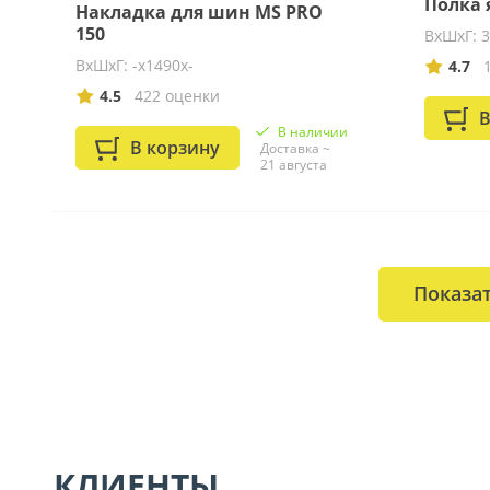
Полка я
Накладка для шин MS PRO
150
ВхШхГ: 
ВхШхГ: -x1490x-
4.7
4.5
422 оценки
В
В наличии
В корзину
Доставка ~
21 августа
Показа
КЛИЕНТЫ