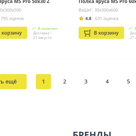
руса MS Pro 50x30 Z
Полка яруса MS Pro 60x
30x300x500
ВхШхГ: 30x300x600
1795 оценок
4.8
631 оценка
В наличии
 корзину
В корзину
Доставка ~
Дос
21 августа
21 
ть ещё
1
2
3
4
5
БРЕНДЫ