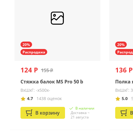
20%
20%
Распродажа
Распрод
124 Р
136 Р
155 Р
Стяжка балок MS Pro 50 b
Полка я
ВхШхГ: -x500x-
ВхШхГ: 
4.7
1438 оценок
5.0
В наличии
В корзину
В
Доставка ~
21 августа