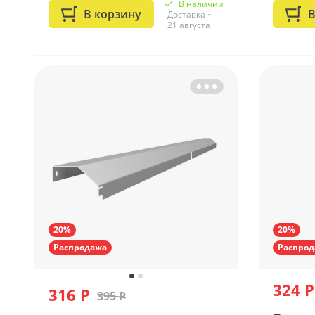
В наличии
В корзину
В
Доставка ~
21 августа
20%
20%
Распродажа
Распрод
324 Р
316 Р
395 Р