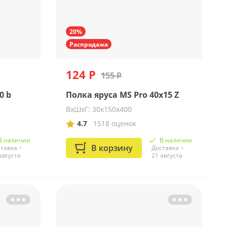
20%
Распродажа
124 Р
155 Р
0 b
Полка яруса MS Pro 40х15 Z
ВхШхГ: 30х150х400
4.7
1518 оценок
В наличии
В наличии
В корзину
тавка ~
Доставка ~
августа
21 августа