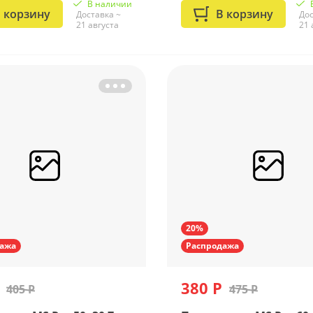
В наличии
 корзину
В корзину
Доставка ~
Дос
21 августа
21 
20%
ажа
Распродажа
380 Р
405 Р
475 Р