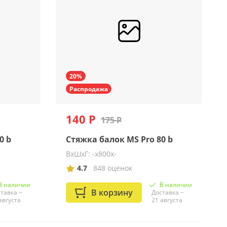
20%
Распродажа
140 Р
175 Р
0 b
Стяжка балок MS Pro 80 b
ВхШхГ: -x800x-
4.7
848 оценок
В наличии
В наличии
В корзину
тавка ~
Доставка ~
августа
21 августа