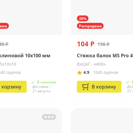
20%
ажа
Распродажа
104 Р
40 Р
130 Р
клиновой 10х100 мм
Стяжка балок MS Pro 4
95х10х10
ВхШхГ: -x400x-
340 оценок
4.9
1045 оценок
В наличии
 корзину
В корзину
Доставка ~
Дос
21 августа
21 