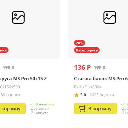
20%
ажа
Распродажа
136 Р
170 Р
170 Р
руса MS Pro 50х15 Z
Стяжка балок MS Pro 6
30х150х500
ВхШхГ: -x600x-
580 оценок
5.0
1623 оценки
В наличии
 корзину
В корзину
Доставка ~
Дос
21 августа
21 