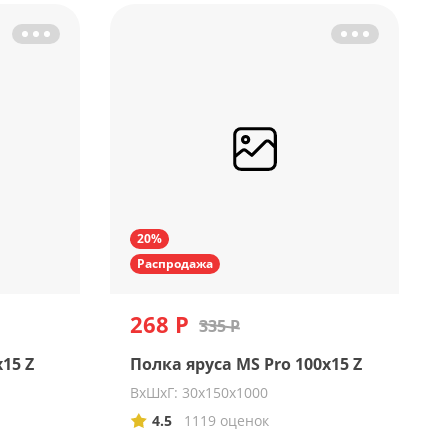
20%
Распродажа
268 Р
335 Р
15 Z
Полка яруса MS Pro 100х15 Z
ВхШхГ: 30х150х1000
4.5
1119 оценок