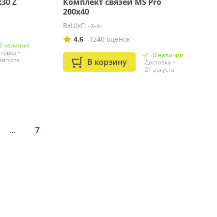
30 Z
Комплект связей MS Pro
200x40
ВхШхГ: -x-x-
4.6
1240 оценок
В наличии
тавка ~
В наличии
августа
В корзину
Доставка ~
21 августа
7
...