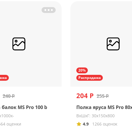
20%
ажа
Распродажа
204 Р
240 Р
255 Р
 балок MS Pro 100 b
Полка яруса MS Pro 80х
x1000x-
ВхШхГ: 30х150х800
564 оценки
4.9
1266 оценок