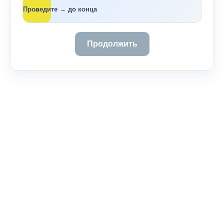
→
Проведите → до конца
Продолжить