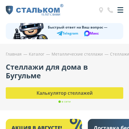
®
СТАЛЬКОМ
15 ЛЕТ С ВАМИ
Быстрый ответ на Ваш вопрос —
Telegram
Макс
Главная
Каталог
Металлические стеллажи
Стеллажи
Стеллажи для дома в
Бугульме
Калькулятор стеллажей
в сети
АКЦИЯ В АВГУСТЕ!
Доставка бе