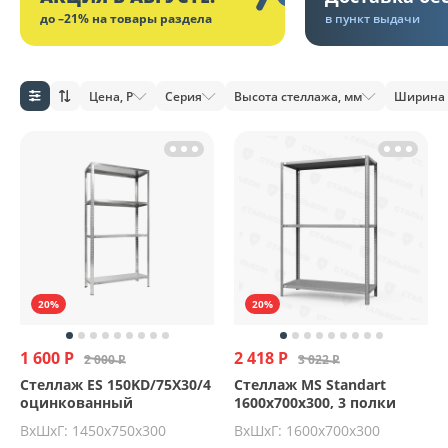
до –21% на товары раздела
в пункт выдачи
Цена, Р
Серия
Высота стеллажа, мм
Ширина 
20%
20%
1 600 Р
2 418 Р
2 000 Р
3 022 Р
Стеллаж ES 150KD/75Х30/4
Стеллаж MS Standart
оцинкованный
1600х700х300, 3 полки
ВхШхГ: 1450х750х300
ВхШхГ: 1600x700x300