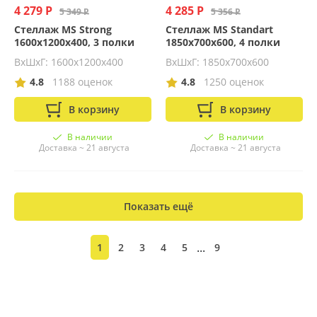
4 279 Р
4 285 Р
5 349 Р
5 356 Р
Стеллаж MS Strong
Стеллаж MS Standart
1600х1200х400, 3 полки
1850х700х600, 4 полки
ВхШхГ: 1600x1200x400
ВхШхГ: 1850x700x600
4.8
1188 оценок
4.8
1250 оценок
В корзину
В корзину
В наличии
В наличии
Доставка ~ 21 августа
Доставка ~ 21 августа
Показать ещё
...
1
2
3
4
5
9