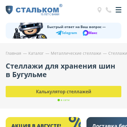
®
СТАЛЬКОМ
15 ЛЕТ С ВАМИ
Быстрый ответ на Ваш вопрос —
Telegram
Макс
Главная
Каталог
Металлические стеллажи
Стеллажи
Стеллажи для хранения шин
в Бугульме
Калькулятор стеллажей
в сети
АКЦИЯ В АВГУСТЕ!
Доставка бе