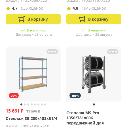
ВхШхГ: 1153x688x525
ВхШхГ: 1153x1167x525
4.7
936 оценок
4.8
1946 оценок
В корзину
В корзину
В наличии
В наличии
Доставка ~ 23 августа
Доставка ~ 23 августа
∞
20%
%
15 661 Р
19 576 Р
Стеллаж MS Pro
1350/781x606
Стеллаж SB 200x183x51/4
передвижной для
ВхШхГ: 2000х1830х510