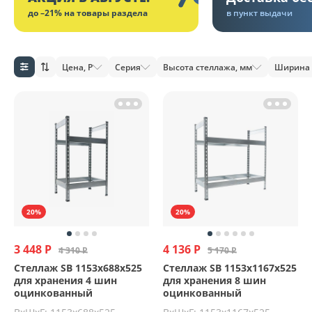
до –21% на товары раздела
в пункт выдачи
Цена, Р
Серия
Высота стеллажа, мм
Ширина 
20%
20%
3 448 Р
4 136 Р
4 310 Р
5 170 Р
Стеллаж SB 1153х688х525
Стеллаж SB 1153х1167х525
для хранения 4 шин
для хранения 8 шин
оцинкованный
оцинкованный