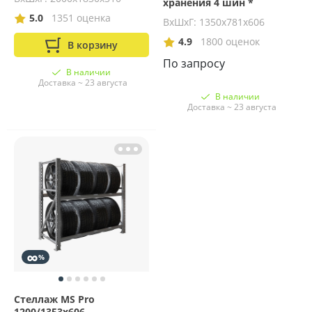
хранения 4 шин *
5.0
1351 оценка
ВхШхГ: 1350х781х606
4.9
1800 оценок
В корзину
По запросу
В наличии
Доставка ~ 23 августа
В наличии
Доставка ~ 23 августа
∞
%
Стеллаж MS Pro
1200/1353x606