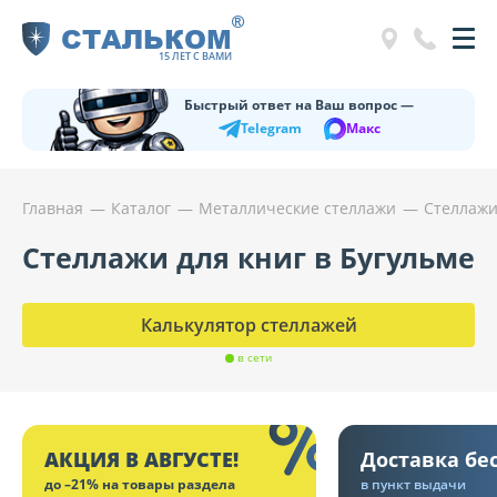
®
СТАЛЬКОМ
15 ЛЕТ С ВАМИ
Быстрый ответ на Ваш вопрос —
Telegram
Макс
Главная
Каталог
Металлические стеллажи
Стеллажи
Стеллажи для книг в Бугульме
Калькулятор стеллажей
в сети
АКЦИЯ В АВГУСТЕ!
Доставка бе
до –21% на товары раздела
в пункт выдачи