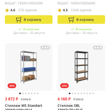
ВхШхГ: 1850х1000х300
ВхШхГ: 1600x1000x600
4.6
370 оценок
4.5
1549 оценок
В корзину
В корзину
В наличии
В наличии
Доставка ~ 20 августа
Доставка ~ 20 августа
20%
20%
3 872 Р
4 160 Р
4 840 Р
5 200 Р
Стеллаж MS Standart
Стеллаж SBL
200KD/100x30/4
180KD/75x35/5