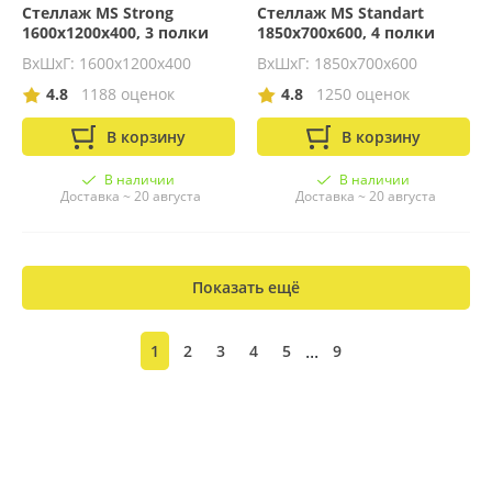
Стеллаж MS Strong
Стеллаж MS Standart
1600х1200х400, 3 полки
1850х700х600, 4 полки
ВхШхГ: 1600x1200x400
ВхШхГ: 1850x700x600
4.8
1188 оценок
4.8
1250 оценок
В корзину
В корзину
В наличии
В наличии
Доставка ~ 20 августа
Доставка ~ 20 августа
Показать ещё
...
1
2
3
4
5
9