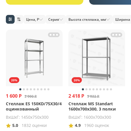
Цена, Р
Серия
Высота стеллажа, мм
Ширина 
20%
20%
1 600 Р
2 418 Р
2 000 Р
3 022 Р
Стеллаж ES 150KD/75Х30/4
Стеллаж MS Standart
оцинкованный
1600х700х300, 3 полки
ВхШхГ: 1450х750х300
ВхШхГ: 1600x700x300
5.0
1832 оценки
4.9
1960 оценок