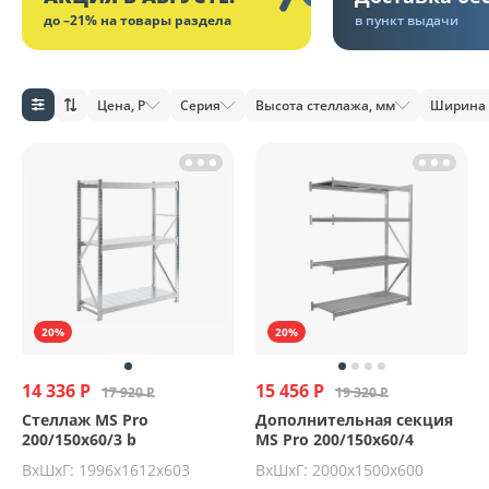
до –21% на товары раздела
в пункт выдачи
Цена, Р
Серия
Высота стеллажа, мм
Ширина 
20%
20%
14 336 Р
15 456 Р
17 920 Р
19 320 Р
Стеллаж MS Pro
Дополнительная секция
200/150x60/3 b
MS Pro 200/150x60/4
ВхШхГ: 1996x1612x603
ВхШхГ: 2000х1500х600