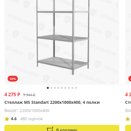
20%
4 275 Р
4 
5 344 Р
Стеллаж MS Standart 2200х1000х400, 4 полки
Ст
ВхШхГ: 2200x1000x400
Вх
4.6
480 оценок
В корзину