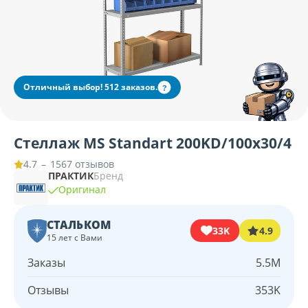
Отличный выбор! 512 заказов.
?
Стеллаж MS Standart 200KD/100x30/4
–
1567 отзывов
4.7
ПРАКТИК
Бренд
Оригинал
СТАЛЬКОМ
33K
4.9
15 лет с Вами
Заказы
5.5M
Отзывы
353K