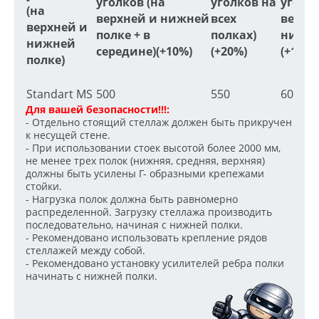
уголков (на
уголков на
уголко
(на
верхней и нижней
всех
верхн
верхней и
полке + в
полках)
нижне
нижней
середине)(+10%)
(+20%)
(+15%)
полке)
Standart MS
500
550
600
Для вашей безопасности!!!:
- Отдельно стоящий стеллаж должен быть прикручен
к несущей стене.
- При использовании стоек высотой более 2000 мм,
не менее трех полок (нижняя, средняя, верхняя)
должны быть усилены Г- образными крепежами
стойки.
- Нагрузка полок должна быть равномерно
распределенной. Загрузку стеллажа производить
последовательно, начиная с нижней полки.
- Рекомендовано использовать крепление рядов
стеллажей между собой.
- Рекомендовано установку усилителей ребра полки
начинать с нижней полки.