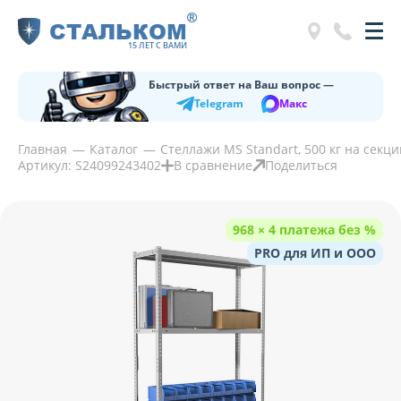
®
СТАЛЬКОМ
15 ЛЕТ С ВАМИ
Быстрый ответ на Ваш вопрос —
Telegram
Макс
Главная
Каталог
Стеллажи MS Standart, 500 кг на секц
Артикул: S24099243402
В сравнение
Поделиться
968 × 4 платежа без %
PRO для ИП и ООО