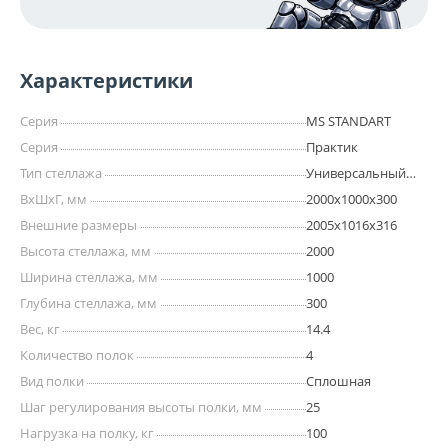
Характеристики
Серия
MS STANDART
Серия
Практик
Тип стеллажа
Универсальный
(для архива, офиса,
ВхШхГ, мм
2000х1000х300
дома)
Внешние размеры
2005x1016x316
Высота стеллажа, мм
2000
Ширина стеллажа, мм
1000
Глубина стеллажа, мм
300
Вес, кг
14.4
Количество полок
4
Вид полки
Сплошная
Шаг регулирования высоты полки, мм
25
Нагрузка на полку, кг
100