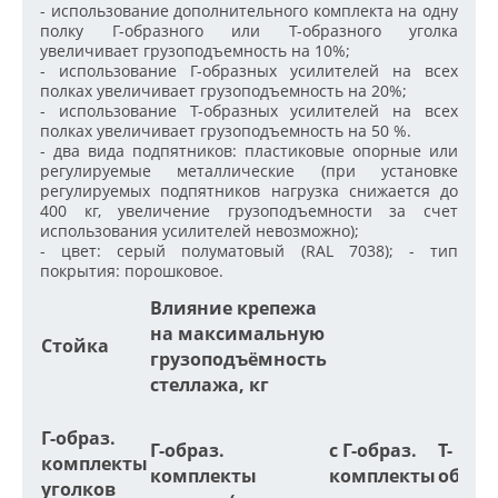
- использование дополнительного комплекта на одну
полку Г-образного или Т-образного уголка
увеличивает грузоподъемность на 10%;
- использование Г-образных усилителей на всех
полках увеличивает грузоподъемность на 20%;
- использование Т-образных усилителей на всех
полках увеличивает грузоподъемность на 50 %.
- два вида подпятников: пластиковые опорные или
регулируемые металлические (при установке
регулируемых подпятников нагрузка снижается до
400 кг, увеличение грузоподъемности за счет
использования усилителей невозможно);
- цвет: серый полуматовый (RAL 7038); - тип
покрытия: порошковое.
Влияние крепежа
на максимальную
Стойка
грузоподъёмность
стеллажа, кг
Г-образ.
Г-образ.
с Г-образ.
Т-
комплекты
комплекты
комплекты
образ
уголков