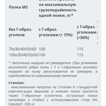
на максимальную
Полка MS
грузоподъёмность
одной полки, кг*
с
с Т-образ.
уси
без Г-образ.
с Г-образ.
уголками
реб
уголков
уголками (+ 15%)
(+50%)
пол
(+60
70х30/40/50/60
100
115
150
100х30/40/50/60
100
115
150
* Увеличение нагрузок не суммируется .(При установке
усилителей ребра полки с Т и Г-образными уголками
нагрузка на полку увеличивается не суммарно, а
определяется по максимальному значению
Стеллаж:
- максимальная нагрузка на стеллаж в стандартной
комплектации (верхняя и нижняя полки крепятся
через Г-образные усилители, остальные полки
напрямую к стойке) с использованием стоек MS
Standart –500 кг.