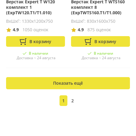
Верстак Expert T W120
Верстак Expert T WTS160
комплект 1
комплект 8
(ExpTW120.T1/T1.010)
(ExpTWTS160.T1/T1.000)
ВхШхГ: 1330х1200х750
ВхШхГ: 830х1600х750
4.9
1050 оценок
4.9
875 оценок
В корзину
В корзину
В наличии
В наличии
Доставка ~ 24 августа
Доставка ~ 24 августа
Показать ещё
1
2