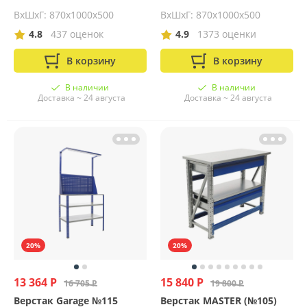
ВхШхГ: 870х1000х500
ВхШхГ: 870х1000х500
4.8
437 оценок
4.9
1373 оценки
В корзину
В корзину
В наличии
В наличии
Доставка ~ 24 августа
Доставка ~ 24 августа
20%
20%
13 364 Р
15 840 Р
16 705 Р
19 800 Р
Верстак Garage №115
Верстак MASTER (№105)