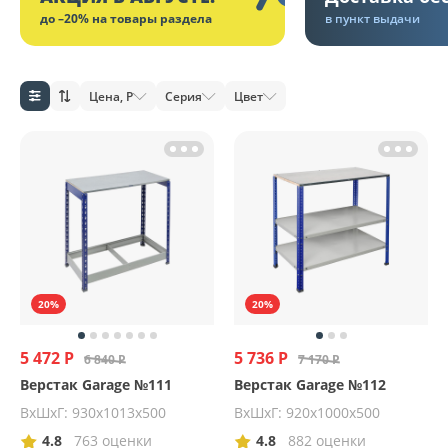
до –20% на товары раздела
в пункт выдачи
Цена, Р
Серия
Цвет
20%
20%
5 472 Р
5 736 Р
6 840 Р
7 170 Р
Верстак Garage №111
Верстак Garage №112
ВхШхГ: 930х1013х500
ВхШхГ: 920х1000х500
4.8
763 оценки
4.8
882 оценки