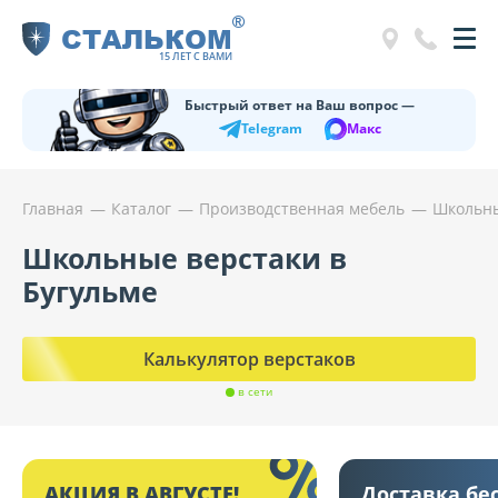
®
СТАЛЬКОМ
15 ЛЕТ С ВАМИ
Быстрый ответ на Ваш вопрос —
Telegram
Макс
Главная
Каталог
Производственная мебель
Школьны
Школьные верстаки в
Бугульме
Калькулятор верстаков
в сети
АКЦИЯ В АВГУСТЕ!
Доставка бе