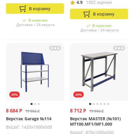
4.9
1002 оценки
В корзину
В корзину
В наличии
Доставка ~ 24 августа
В наличии
Доставка ~ 24 августа
20%
20%
8 684 Р
8 712 Р
10 855 Р
10 890 Р
Верстак Garage №114
Верстак MASTER (№101)
MT100.MF1/MF1.000
ВхШхГ: 1420х1000х500
ВхШхГ: 870х1000х500