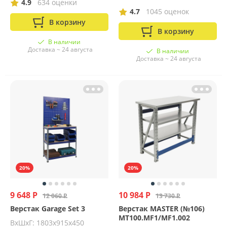
4.9
634 оценки
4.7
1045 оценок
В корзину
В корзину
В наличии
Доставка ~ 24 августа
В наличии
Доставка ~ 24 августа
20%
20%
9 648 Р
10 984 Р
12 060 Р
13 730 Р
Верстак Garage Set 3
Верстак MASTER (№106)
MT100.MF1/MF1.002
ВхШхГ: 1803х915х450