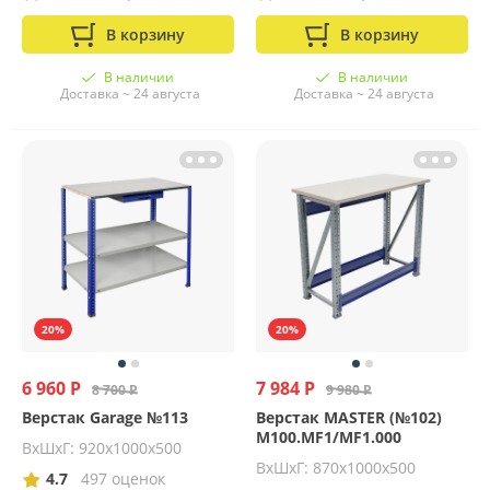
В корзину
В корзину
В наличии
В наличии
Доставка ~ 24 августа
Доставка ~ 24 августа
20%
20%
6 960 Р
7 984 Р
8 700 Р
9 980 Р
Верстак Garage №113
Верстак MASTER (№102)
M100.MF1/MF1.000
ВхШхГ: 920х1000х500
ВхШхГ: 870х1000х500
4.7
497 оценок