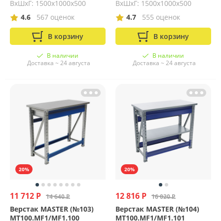
ВхШхГ: 1500х1000х500
ВхШхГ: 1500х1000х500
4.6
567 оценок
4.7
555 оценок
В корзину
В корзину
В наличии
В наличии
Доставка ~ 24 августа
Доставка ~ 24 августа
20%
20%
11 712 Р
12 816 Р
14 640 Р
16 020 Р
Верстак MASTER (№103)
Верстак MASTER (№104)
MT100.MF1/MF1.100
MT100.MF1/MF1.101