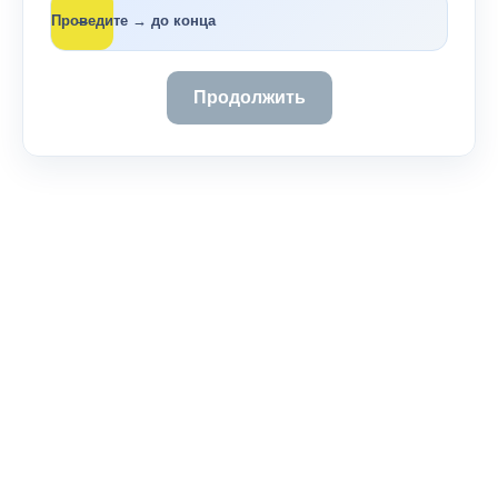
→
Проведите → до конца
Продолжить