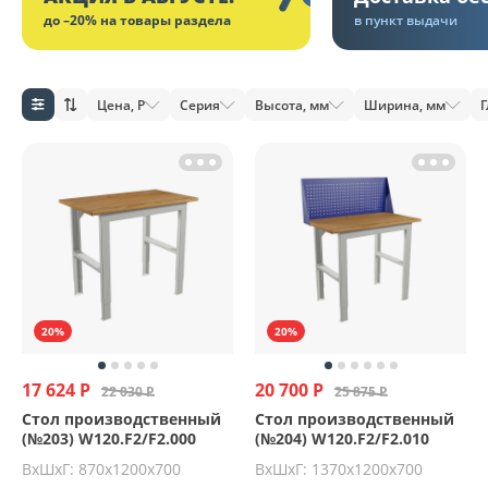
до –20% на товары раздела
в пункт выдачи
Цена, Р
Серия
Высота, мм
Ширина, мм
Г
20%
20%
17 624 Р
20 700 Р
22 030 Р
25 875 Р
Стол производственный
Стол производственный
(№203) W120.F2/F2.000
(№204) W120.F2/F2.010
ВхШхГ: 870х1200х700
ВхШхГ: 1370х1200х700