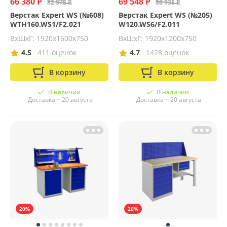
66 380 Р
69 548 Р
82 975 Р
86 935 Р
Верстак Expert WS (№608)
Верстак Expert WS (№205)
WTH160.WS1/F2.021
W120.WS6/F2.011
ВхШхГ: 1920х1600х750
ВхШхГ: 1920х1200х750
4.5
411 оценок
4.7
1428 оценок
В корзину
В корзину
В наличии
В наличии
Доставка ~ 20 августа
Доставка ~ 20 августа
20%
20%