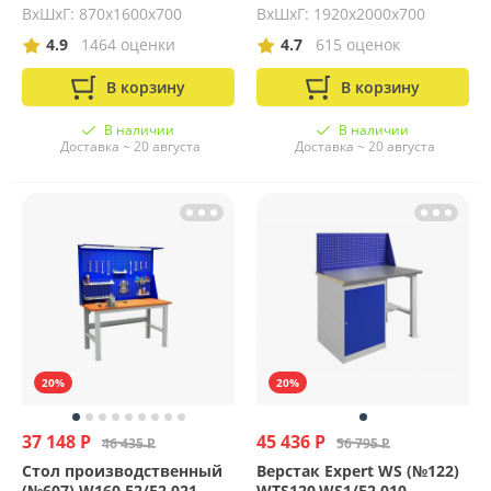
ВхШхГ: 870х1600х700
ВхШхГ: 1920х2000х700
4.9
1464 оценки
4.7
615 оценок
В корзину
В корзину
В наличии
В наличии
Доставка ~ 20 августа
Доставка ~ 20 августа
20%
20%
37 148 Р
45 436 Р
46 435 Р
56 795 Р
Стол производственный
Верстак Expert WS (№122)
(№607) W160.F2/F2.021
WTS120.WS1/F2.010