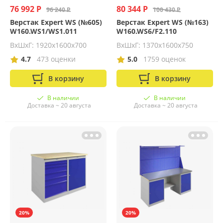
76 992 Р
80 344 Р
96 240 Р
100 430 Р
Верстак Expert WS (№605)
Верстак Expert WS (№163)
W160.WS1/WS1.011
W160.WS6/F2.110
ВхШхГ: 1920х1600х700
ВхШхГ: 1370х1600х750
4.7
473 оценки
5.0
1759 оценок
В корзину
В корзину
В наличии
В наличии
Доставка ~ 20 августа
Доставка ~ 20 августа
20%
20%