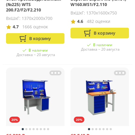
(№225) WTS
W160.WS1/F2.110
200.F2/F2/F2.210
ВхШхГ: 1370х1600х750
ВхШхГ: 1370х2000х700
4.6
482 оценки
4.7
1666 оценок
В корзину
В корзину
В наличии
Доставка ~ 20 августа
В наличии
Доставка ~ 20 августа
20%
20%