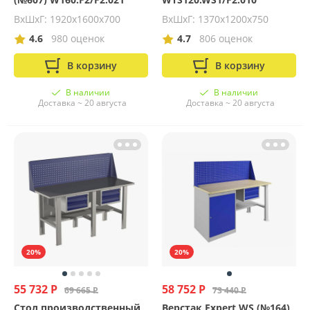
ВхШхГ: 1920х1600х700
ВхШхГ: 1370х1200х750
4.6
980 оценок
4.7
806 оценок
В корзину
В корзину
В наличии
В наличии
Доставка ~ 20 августа
Доставка ~ 20 августа
20%
20%
55 732 Р
58 752 Р
69 665 Р
73 440 Р
Стол производственный
Верстак Expert WS (№164)