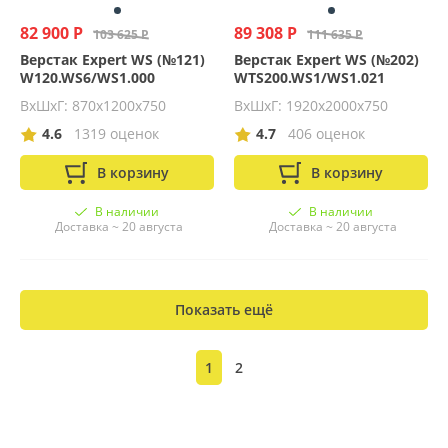
82 900 Р
89 308 Р
103 625 Р
111 635 Р
Верстак Expert WS (№121)
Верстак Expert WS (№202)
W120.WS6/WS1.000
WTS200.WS1/WS1.021
ВхШхГ: 870х1200х750
ВхШхГ: 1920х2000х750
4.6
1319 оценок
4.7
406 оценок
В корзину
В корзину
В наличии
В наличии
Доставка ~ 20 августа
Доставка ~ 20 августа
Показать ещё
1
2