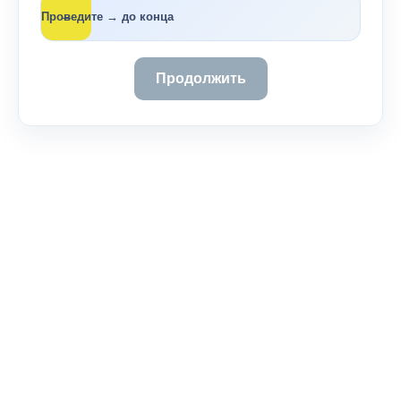
→
Проведите → до конца
Продолжить