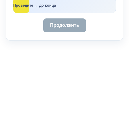
→
Проведите → до конца
Продолжить