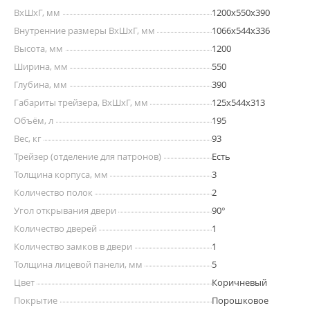
сертифицирован
ВхШхГ, мм
1200х550х390
Внутренние размеры ВхШхГ, мм
1066x544x336
Высота, мм
1200
Ширина, мм
550
Глубина, мм
390
Габариты трейзера, ВхШхГ, мм
125х544х313
Объём, л
195
Вес, кг
93
Трейзер (отделение для патронов)
Есть
Толщина корпуса, мм
3
Количество полок
2
Угол открывания двери
90°
Количество дверей
1
Количество замков в двери
1
Толщина лицевой панели, мм
5
Цвет
Коричневый
Покрытие
Порошковое