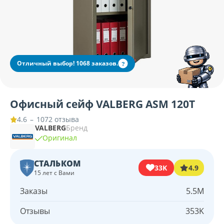
Отличный выбор! 1068 заказов.
?
Офисный сейф VALBERG ASM 120T
–
1072 отзыва
4.6
VALBERG
Бренд
Оригинал
СТАЛЬКОМ
33K
4.9
15 лет с Вами
Заказы
5.5M
Отзывы
353K