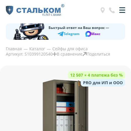
®
СТАЛЬКОМ
15 ЛЕТ С ВАМИ
Быстрый ответ на Ваш вопрос —
Telegram
Макс
Главная
Каталог
Сейфы для офиса
Артикул: S10399120540
В сравнение
Поделиться
12 507 × 4 платежа без %
PRO для ИП и ООО