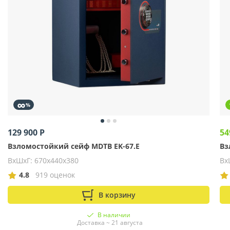
∞
%
129 900 Р
54
Взломостойкий сейф MDTB EK-67.E
Вз
ВхШхГ: 670х440х380
Вх
4.8
919 оценок
В корзину
В наличии
Доставка ~ 21 августа