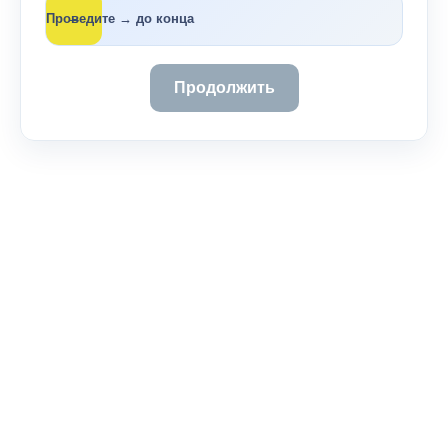
→
Проведите → до конца
Продолжить