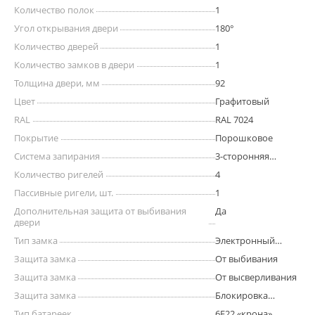
Количество полок
1
Угол открывания двери
180°
Количество дверей
1
Количество замков в двери
1
Толщина двери, мм
92
Цвет
Графитовый
RAL
RAL 7024
Покрытие
Порошковое
Система запирания
3-сторонняя
ригельная
Количество ригелей
4
Пассивные ригели, шт.
1
Дополнительная защита от выбивания
Да
двери
Тип замка
Электронный
кодовый
Защита замка
От выбивания
Защита замка
От высверливания
Защита замка
Блокировка
ригелей при
Тип батареек
6F22 «крона»