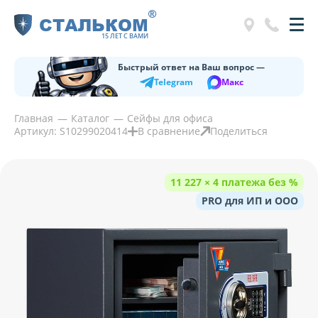
®
СТАЛЬКОМ
15 ЛЕТ С ВАМИ
Быстрый ответ на Ваш вопрос —
Telegram
Макс
Главная
Каталог
Сейфы для офиса
Артикул: S10299020414
В сравнение
Поделиться
11 227 × 4 платежа без %
PRO для ИП и ООО