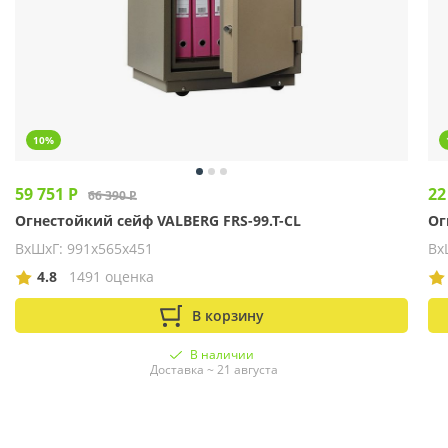
10%
59 751 Р
22
66 390 Р
Огнестойкий сейф VALBERG FRS-99.T-CL
Ог
ВхШхГ: 991х565х451
Вх
4.8
1491 оценка
В корзину
В наличии
Доставка ~ 21 августа