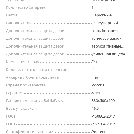
выбивании
Количество батареек
1
Петли
Наружные
Наполнитель
Огнеупорный
бетон
Дополнительная защита двери
от выбивания
Дополнительная защита двери
тепловой замок
Дополнительная защита двери
термоактивные
прокладки
Дополнительная защита двери
усиленная лицевая
панель
Крепление к полу
Есть
Количество анкерных отверстий
2
Анкерный болт в комплекте
Нет
Страна производства
Россия
Гарантия
5 лет
Габариты упаковки ВхШхГ, мм
330x500x450
Вес в упаковке, кг
46.5
ГОСТ
Р 50862-2017
ГОСТ
Р 57384-2017
Сертификаты и лицензии
Ростест