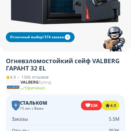
Отличный выбор! 574 заказа.
?
Огневзломостойкий сейф VALBERG
ГАРАНТ 32 EL
–
1306 отзывов
4.9
VALBERG
Бренд
Оригинал
СТАЛЬКОМ
33K
4.9
15 лет с Вами
Заказы
5.5M
Отзывы
353K