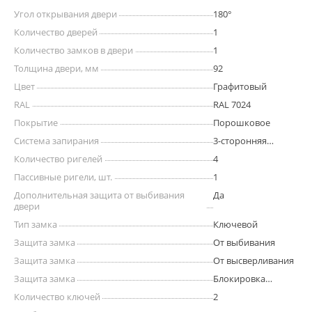
Угол открывания двери
180°
Количество дверей
1
Количество замков в двери
1
Толщина двери, мм
92
Цвет
Графитовый
RAL
RAL 7024
Покрытие
Порошковое
Система запирания
3-сторонняя
ригельная
Количество ригелей
4
Пассивные ригели, шт.
1
Дополнительная защита от выбивания
Да
двери
Тип замка
Ключевой
Защита замка
От выбивания
Защита замка
От высверливания
Защита замка
Блокировка
ригелей при
Количество ключей
2
выбивании