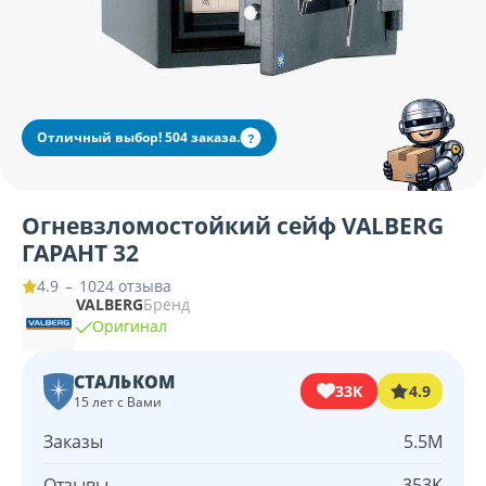
Отличный выбор! 504 заказа.
?
Огневзломостойкий сейф VALBERG
ГАРАНТ 32
–
1024 отзыва
4.9
VALBERG
Бренд
Оригинал
СТАЛЬКОМ
33K
4.9
15 лет с Вами
Заказы
5.5M
Отзывы
353K