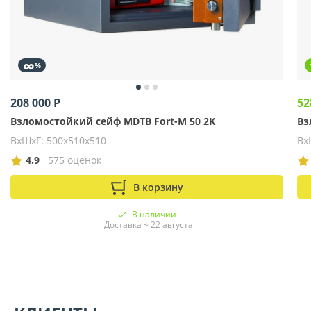
∞
%
208 000 Р
52
Взломостойкий сейф MDTB Fort-M 50 2K
Вз
ВхШхГ: 500х510х510
Вх
4.9
575 оценок
В корзину
В наличии
Доставка ~ 22 августа