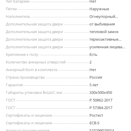
Тип батареек
Нет
Петли
Наружные
Наполнитель
Огнеупорный
бетон
Дополнительная защита двери
от выбивания
Дополнительная защита двери
тепловой замок
Дополнительная защита двери
термоактивные
прокладки
Дополнительная защита двери
усиленная лицевая
панель
Крепление к полу
Есть
Количество анкерных отверстий
2
Анкерный болт в комплекте
Нет
Страна производства
Россия
Гарантия
5 лет
Габариты упаковки ВхШхГ, мм
330x500x450
ГОСТ
Р 50862-2017
ГОСТ
Р 57384-2017
Сертификаты и лицензии
Ростест
Сертификаты и лицензии
ECB-S
Артикул производителя
S10299020014