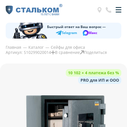
®
СТАЛЬКОМ
15 ЛЕТ С ВАМИ
Быстрый ответ на Ваш вопрос —
Telegram
Макс
Главная
Каталог
Сейфы для офиса
Артикул: S10299020014
В сравнение
Поделиться
10 102 × 4 платежа без %
PRO для ИП и ООО