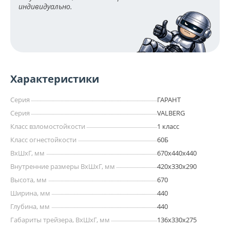
индивидуально.
Характеристики
Серия
ГАРАНТ
Серия
VALBERG
Класс взломостойкости
1 класс
Класс огнестойкости
60Б
ВхШхГ, мм
670х440х440
Внутренние размеры ВхШхГ, мм
420x330x290
Высота, мм
670
Ширина, мм
440
Глубина, мм
440
Габариты трейзера, ВхШхГ, мм
136х330х275