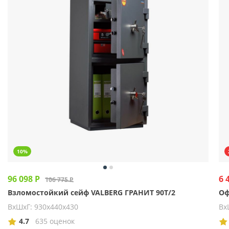
10%
96 098 Р
6 
106 775 Р
Взломостойкий сейф VALBERG ГРАНИТ 90T/2
Оф
ВхШхГ: 930х440х430
Вх
4.7
635 оценок