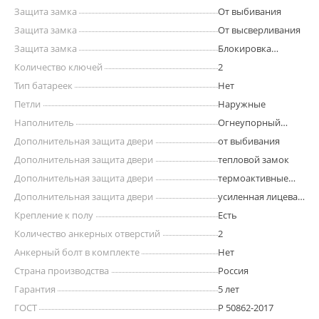
Защита замка
От выбивания
Защита замка
От высверливания
Защита замка
Блокировка
ригелей при
Количество ключей
2
выбивании
Тип батареек
Нет
Петли
Наружные
Наполнитель
Огнеупорный
бетон
Дополнительная защита двери
от выбивания
Дополнительная защита двери
тепловой замок
Дополнительная защита двери
термоактивные
прокладки
Дополнительная защита двери
усиленная лицевая
панель
Крепление к полу
Есть
Количество анкерных отверстий
2
Анкерный болт в комплекте
Нет
Страна производства
Россия
Гарантия
5 лет
ГОСТ
Р 50862-2017