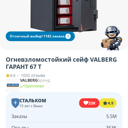
Отличный выбор! 1182 заказа.
?
Огневзломостойкий сейф VALBERG
ГАРАНТ 67 T
–
1032 отзыва
4.6
VALBERG
Бренд
Оригинал
СТАЛЬКОМ
33K
4.9
15 лет с Вами
Заказы
5.5M
Отзывы
353K