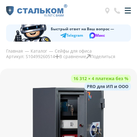
®
СТАЛЬКОМ
15 ЛЕТ С ВАМИ
Быстрый ответ на Ваш вопрос —
Telegram
Макс
Главная
Каталог
Сейфы для офиса
Артикул: S10499260514
В сравнение
Поделиться
16 312 × 4 платежа без %
PRO для ИП и ООО