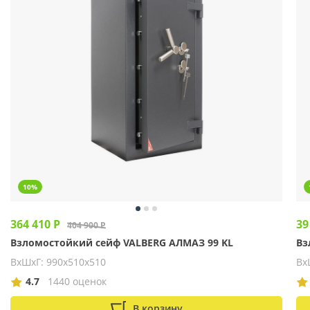
10%
364 410 Р
39
404 900 Р
Взломостойкий сейф VALBERG АЛМАЗ 99 KL
Вз
ВхШхГ: 990х510х510
Вх
4.7
1440 оценок
В корзину