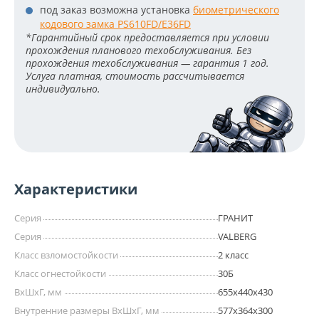
под заказ возможна установка
биометрического
кодового замка PS610FD/E36FD
*Гарантийный срок предоставляется при условии
прохождения планового техобслуживания. Без
прохождения техобслуживания — гарантия 1 год.
Услуга платная, стоимость рассчитывается
индивидуально.
Характеристики
Серия
ГРАНИТ
Серия
VALBERG
Класс взломостойкости
2 класс
Класс огнестойкости
30Б
ВхШхГ, мм
655х440х430
Внутренние размеры ВхШхГ, мм
577х364х300