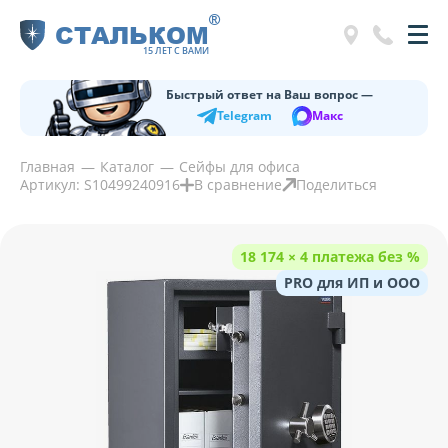
®
СТАЛЬКОМ
15 ЛЕТ С ВАМИ
Быстрый ответ на Ваш вопрос —
Telegram
Макс
Главная
Каталог
Сейфы для офиса
Артикул: S10499240916
В сравнение
Поделиться
18 174 × 4 платежа без %
PRO для ИП и ООО