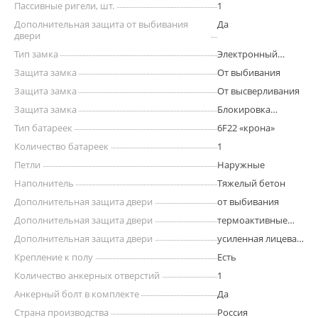
Пассивные ригели, шт.
1
Дополнительная защита от выбивания
Да
двери
Тип замка
Электронный
кодовый
Защита замка
От выбивания
Защита замка
От высверливания
Защита замка
Блокировка
ригелей при
Тип батареек
6F22 «крона»
выбивании
Количество батареек
1
Петли
Наружные
Наполнитель
Тяжелый бетон
Дополнительная защита двери
от выбивания
Дополнительная защита двери
термоактивные
прокладки
Дополнительная защита двери
усиленная лицевая
панель
Крепление к полу
Есть
Количество анкерных отверстий
1
Анкерный болт в комплекте
Да
Страна производства
Россия