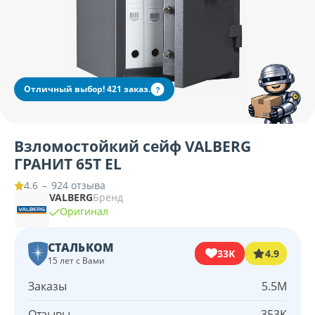
Отличный выбор! 421 заказ.
?
Взломостойкий сейф VALBERG
ГРАНИТ 65Т EL
–
924 отзыва
4.6
VALBERG
Бренд
Оригинал
СТАЛЬКОМ
33K
4.9
15 лет с Вами
Заказы
5.5M
Отзывы
353K