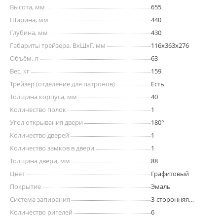
Высота, мм
655
Ширина, мм
440
Глубина, мм
430
Габариты трейзера, ВхШхГ, мм
116х363х276
Объём, л
63
Вес, кг
159
Трейзер (отделение для патронов)
Есть
Толщина корпуса, мм
40
Количество полок
1
Угол открывания двери
180°
Количество дверей
1
Количество замков в двери
1
Толщина двери, мм
88
Цвет
Графитовый
Покрытие
Эмаль
Система запирания
3-сторонняя
ригельная
Количество ригелей
6