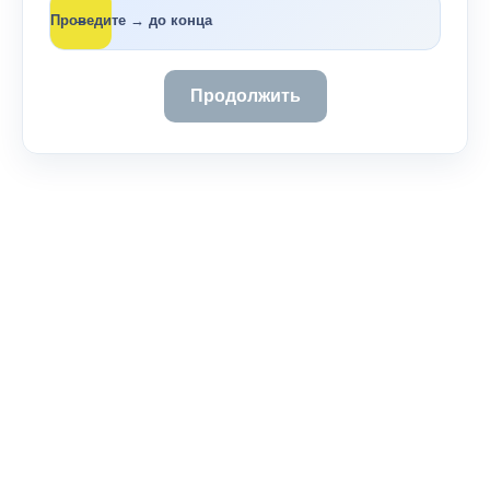
→
Проведите → до конца
Продолжить