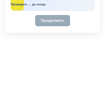
→
Проведите → до конца
Продолжить