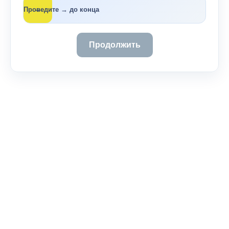
→
Проведите → до конца
Продолжить