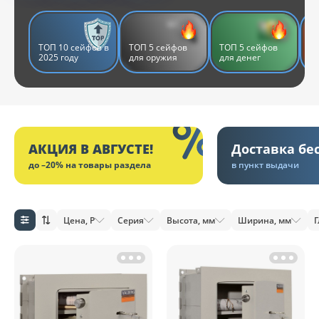
ТОП 10 сейфов в
ТОП 5 сейфов
ТОП 5 сейфов
Т
2025 году
для оружия
для денег
д
АКЦИЯ В АВГУСТЕ!
Доставка бе
до –20% на товары раздела
в пункт выдачи
Цена, Р
Серия
Высота, мм
Ширина, мм
Г