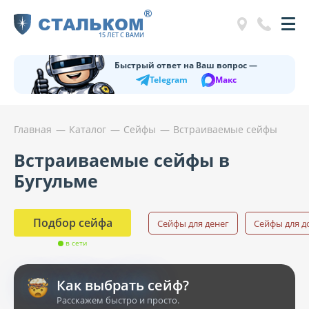
®
СТАЛЬКОМ
15 ЛЕТ С ВАМИ
Быстрый ответ на Ваш вопрос —
Telegram
Макс
Главная
Каталог
Сейфы
Встраиваемые сейфы
Встраиваемые сейфы в
Бугульме
Подбор сейфа
Сейфы для денег
Сейфы для д
в сети
Как выбрать сейф?
Расскажем быстро и просто.