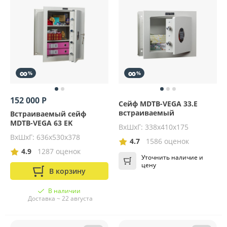
∞
∞
%
%
152 000 Р
Сейф MDTB-VEGA 33.E
встраиваемый
Встраиваемый сейф
MDTB-VEGA 63 EK
ВхШхГ: 338х410х175
ВхШхГ: 636х530х378
4.7
1586 оценок
4.9
1287 оценок
Уточнить наличие и
цену
В корзину
В наличии
Доставка ~ 22 августа