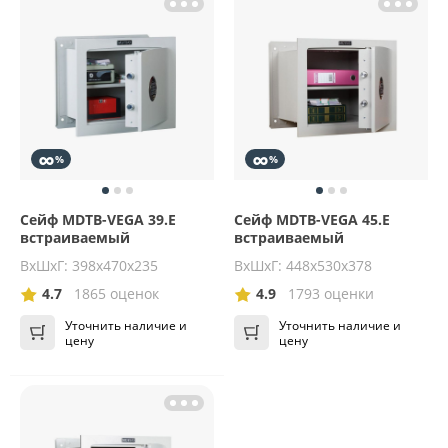
∞
∞
%
%
Сейф MDTB-VEGA 39.E
Сейф MDTB-VEGA 45.E
встраиваемый
встраиваемый
ВхШхГ: 398х470х235
ВхШхГ: 448х530х378
4.7
1865 оценок
4.9
1793 оценки
Уточнить наличие и
Уточнить наличие и
цену
цену