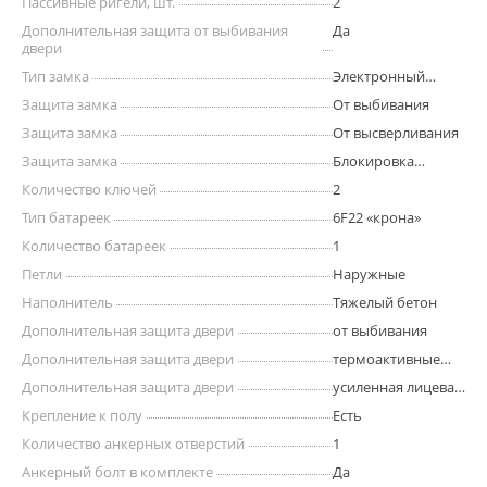
Пассивные ригели, шт.
2
Дополнительная защита от выбивания
Да
двери
Тип замка
Электронный
кодовый
Защита замка
От выбивания
Защита замка
От высверливания
Защита замка
Блокировка
ригелей при
Количество ключей
2
выбивании
Тип батареек
6F22 «крона»
Количество батареек
1
Петли
Наружные
Наполнитель
Тяжелый бетон
Дополнительная защита двери
от выбивания
Дополнительная защита двери
термоактивные
прокладки
Дополнительная защита двери
усиленная лицевая
панель
Крепление к полу
Есть
Количество анкерных отверстий
1
Анкерный болт в комплекте
Да