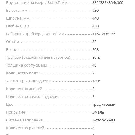
Внутренние размеры ВхШхГ, мм
382/382х364х300
Высота, мм
930
Ширина, мм
440
Глубина, мм
430
Габариты трейзера, ВхШхГ, мм
116х363х276
Объём, л
83
Вес, кг
208
Трейзер (отделение для патронов)
Есть
Толщина корпуса, мм
40
Количество полок
2
Угол открывания двери
180°
Количество дверей
2
Количество замков в двери
2
Цвет
Графитовый
Покрытие
Эмаль
Система запирания
3-сторонняя
ригельная
Количество ригелей
8