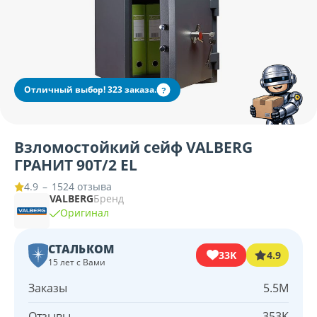
Отличный выбор! 323 заказа.
?
Взломостойкий сейф VALBERG
ГРАНИТ 90T/2 EL
–
1524 отзыва
4.9
VALBERG
Бренд
Оригинал
СТАЛЬКОМ
33K
4.9
15 лет с Вами
Заказы
5.5M
Отзывы
353K