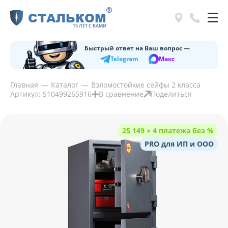
®
СТАЛЬКОМ
15 ЛЕТ С ВАМИ
Быстрый ответ на Ваш вопрос —
Telegram
Макс
Главная
Каталог
Взломостойкие сейфы 2 класса
Артикул: S10499265916
В сравнение
Поделиться
25 149 × 4 платежа без %
PRO для ИП и ООО