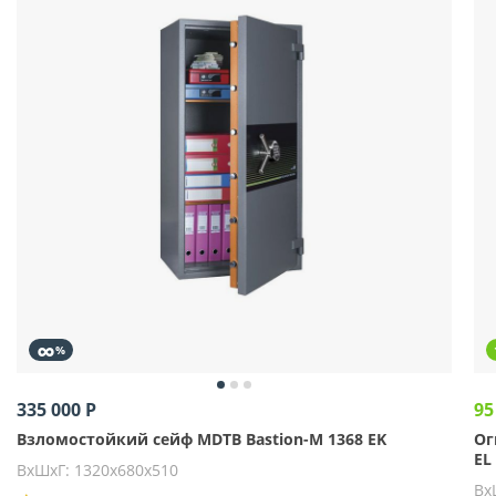
∞
%
335 000 Р
95
Взломостойкий сейф MDTB Bastion-M 1368 EK
Ог
EL
ВхШхГ: 1320х680х510
Вх