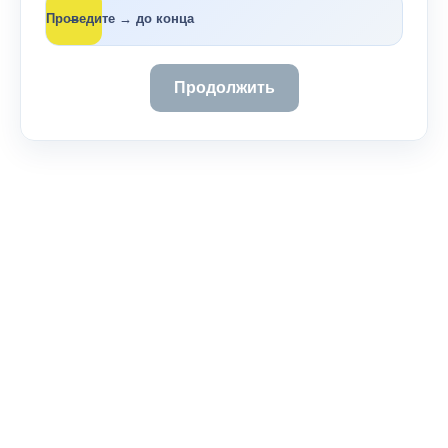
→
Проведите → до конца
Продолжить