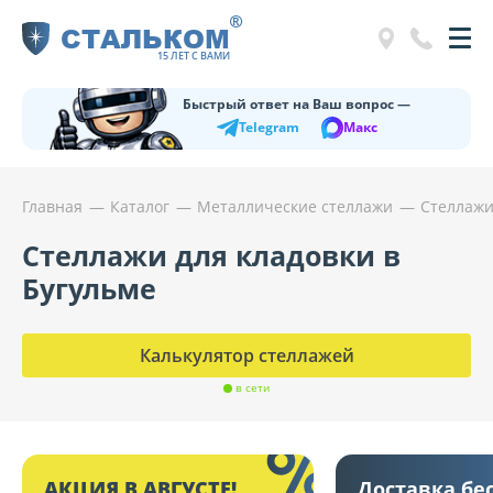
®
СТАЛЬКОМ
15 ЛЕТ С ВАМИ
Быстрый ответ на Ваш вопрос —
Telegram
Макс
Главная
Каталог
Металлические стеллажи
Стеллажи
Стеллажи для кладовки в
Бугульме
Калькулятор стеллажей
в сети
АКЦИЯ В АВГУСТЕ!
Доставка бе