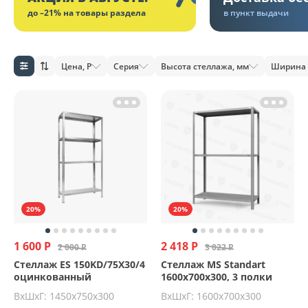
до –21% на товары раздела
в пункт выдачи
Цена, Р
Серия
Высота стеллажа, мм
Ширина 
20%
20%
1 600 Р
2 418 Р
2 000 Р
3 022 Р
Стеллаж ES 150KD/75Х30/4
Стеллаж MS Standart
оцинкованный
1600х700х300, 3 полки
ВхШхГ: 1450х750х300
ВхШхГ: 1600x700x300