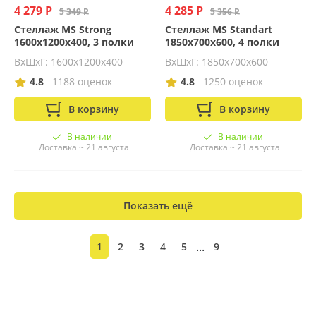
4 279 Р
4 285 Р
5 349 Р
5 356 Р
Стеллаж MS Strong
Стеллаж MS Standart
1600х1200х400, 3 полки
1850х700х600, 4 полки
ВхШхГ: 1600x1200x400
ВхШхГ: 1850x700x600
4.8
1188 оценок
4.8
1250 оценок
В корзину
В корзину
В наличии
В наличии
Доставка ~ 21 августа
Доставка ~ 21 августа
Показать ещё
...
1
2
3
4
5
9