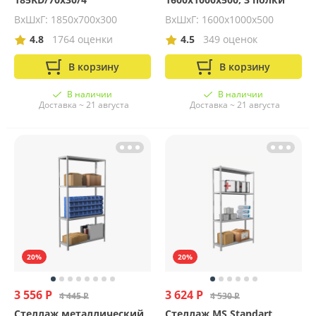
ВхШхГ: 1850х700х300
ВхШхГ: 1600x1000x500
4.8
1764 оценки
4.5
349 оценок
В корзину
В корзину
В наличии
В наличии
Доставка ~ 21 августа
Доставка ~ 21 августа
20%
20%
3 556 Р
3 624 Р
4 445 Р
4 530 Р
Стеллаж металлический
Стеллаж MS Standart