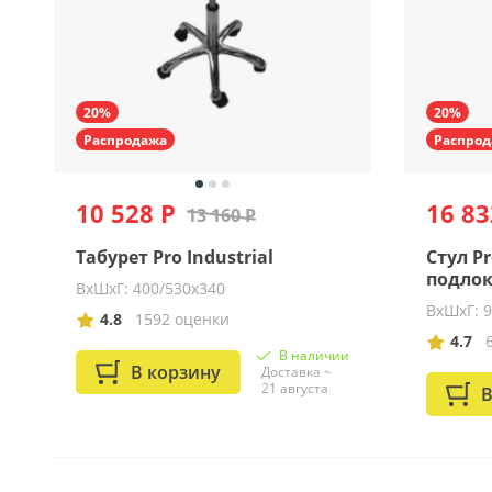
20%
20%
Распродажа
Распрод
10 528 Р
16 83
13 160 Р
Табурет Pro Industrial
Стул Pr
подло
ВхШхГ: 400/530х340
ВхШхГ: 
4.8
1592 оценки
4.7
В наличии
В корзину
Доставка ~
21 августа
В