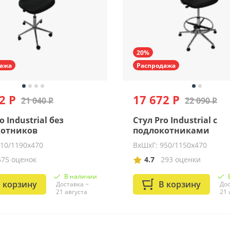
20%
ажа
Распродажа
2 Р
17 672 Р
21 040 Р
22 090 Р
o Industrial без
Стул Pro Industrial с
котников
подлокотниками
910/1190х470
ВхШхГ: 950/1150х470
675 оценок
4.7
293 оценки
В наличии
 корзину
В корзину
Доставка ~
Дос
21 августа
21 