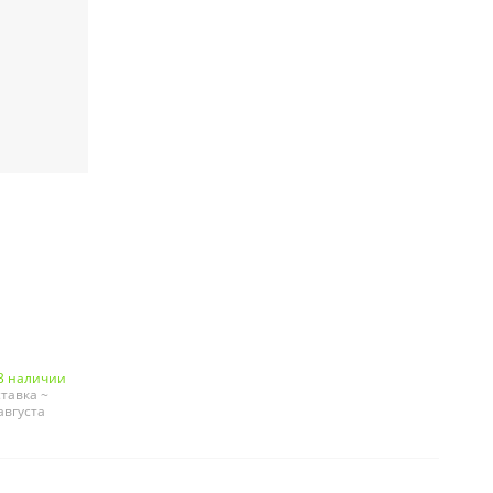
В наличии
тавка ~
августа