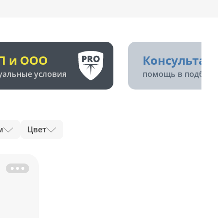
П и ООО
Консультац
уальные условия
помощь в подборе
м
Цвет