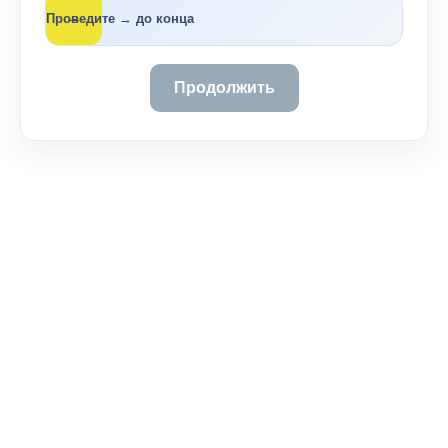
→
Проведите → до конца
Продолжить