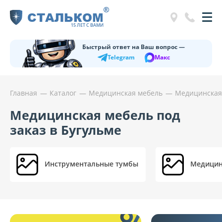
®
СТАЛЬКОМ
15 ЛЕТ С ВАМИ
Быстрый ответ на Ваш вопрос —
Telegram
Макс
Главная
Каталог
Медицинская мебель
Медицинская 
Медицинская мебель под
заказ в Бугульме
Инструментальные тумбы
Медицин