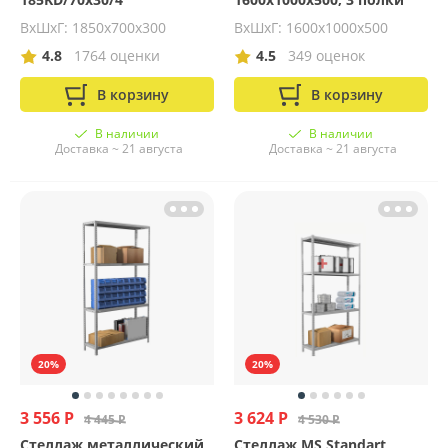
ВхШхГ: 1850х700х300
ВхШхГ: 1600x1000x500
4.8
1764 оценки
4.5
349 оценок
В корзину
В корзину
В наличии
В наличии
Доставка ~ 21 августа
Доставка ~ 21 августа
20%
20%
3 556 Р
3 624 Р
4 445 Р
4 530 Р
Стеллаж металлический
Стеллаж MS Standart