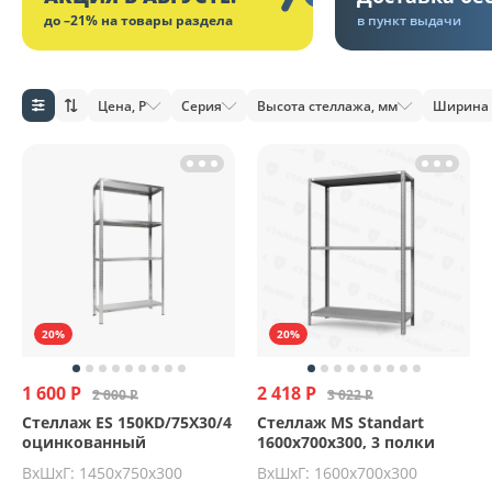
до –21% на товары раздела
в пункт выдачи
Цена, Р
Серия
Высота стеллажа, мм
Ширина 
20%
20%
1 600 Р
2 418 Р
2 000 Р
3 022 Р
Стеллаж ES 150KD/75Х30/4
Стеллаж MS Standart
оцинкованный
1600х700х300, 3 полки
ВхШхГ: 1450х750х300
ВхШхГ: 1600x700x300