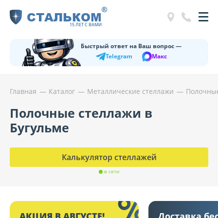
®
СТАЛЬКОМ
15 ЛЕТ С ВАМИ
Быстрый ответ на Ваш вопрос —
Telegram
Макс
Главная
Каталог
Металлические стеллажи
Полочные
Полочные стеллажи в
Бугульме
Калькулятор стеллажей
в сети
АКЦИЯ В АВГУСТЕ!
Доставка бе