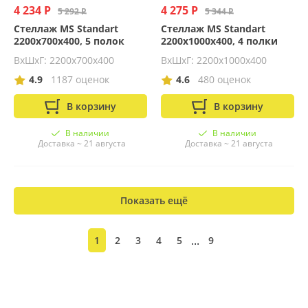
4 234 Р
4 275 Р
5 292 Р
5 344 Р
Стеллаж MS Standart
Стеллаж MS Standart
2200х700х400, 5 полок
2200х1000х400, 4 полки
ВхШхГ: 2200x700x400
ВхШхГ: 2200x1000x400
4.9
1187 оценок
4.6
480 оценок
В корзину
В корзину
В наличии
В наличии
Доставка ~ 21 августа
Доставка ~ 21 августа
Показать ещё
...
1
2
3
4
5
9