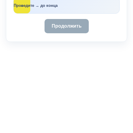
→
Проведите → до конца
Продолжить