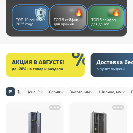
ТОП 10 сейфов в
ТОП 5 сейфов
ТОП 5 сейфов
Т
2025 году
для оружия
для денег
д
АКЦИЯ В АВГУСТЕ!
Доставка бе
до –20% на товары раздела
в пункт выдачи
Цена, Р
Серия
Высота, мм
Ширина, мм
Г