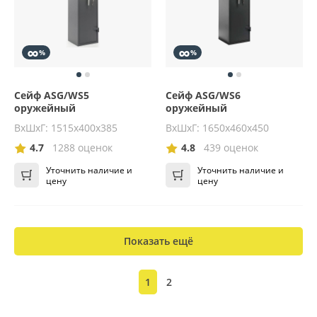
∞
∞
%
%
Сейф ASG/WS5
Сейф ASG/WS6
оружейный
оружейный
ВхШхГ: 1515х400х385
ВхШхГ: 1650х460х450
4.7
1288 оценок
4.8
439 оценок
Уточнить наличие и
Уточнить наличие и
цену
цену
Показать ещё
1
2