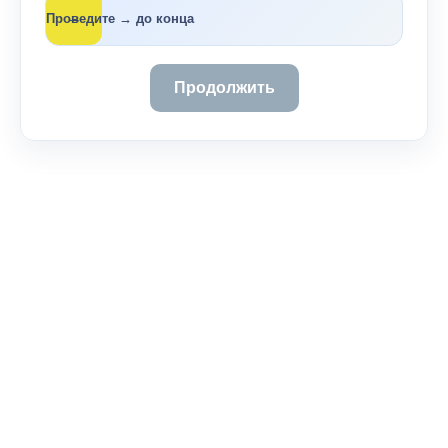
→
Проведите → до конца
Продолжить